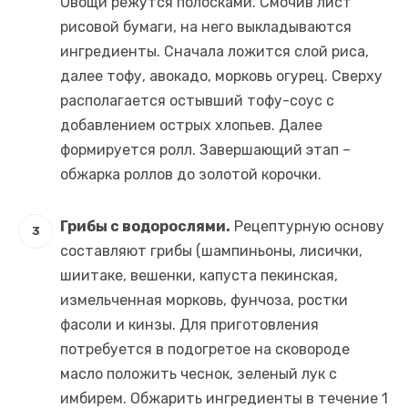
Овощи режутся полосками. Смочив лист
рисовой бумаги, на него выкладываются
ингредиенты. Сначала ложится слой риса,
далее тофу, авокадо, морковь огурец. Сверху
располагается остывший тофу-соус с
добавлением острых хлопьев. Далее
формируется ролл. Завершающий этап –
обжарка роллов до золотой корочки.
Грибы с водорослями.
Рецептурную основу
составляют грибы (шампиньоны, лисички,
шиитаке, вешенки, капуста пекинская,
измельченная морковь, фунчоза, ростки
фасоли и кинзы. Для приготовления
потребуется в подогретое на сковороде
масло положить чеснок, зеленый лук с
имбирем. Обжарить ингредиенты в течение 1