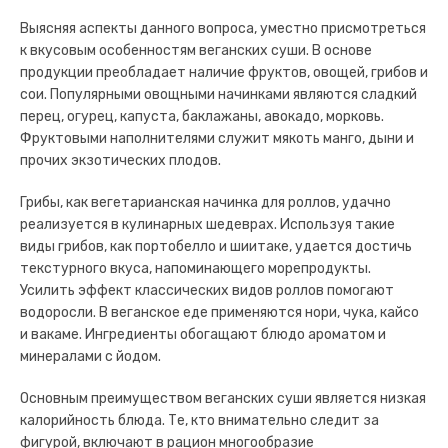
Выясняя аспекты данного вопроса, уместно присмотреться
к вкусовым особенностям веганских суши. В основе
продукции преобладает наличие фруктов, овощей, грибов и
сои. Популярными овощными начинками являются сладкий
перец, огурец, капуста, баклажаны, авокадо, морковь.
Фруктовыми наполнителями служит мякоть манго, дыни и
прочих экзотических плодов.
Грибы, как вегетарианская начинка для роллов, удачно
реализуется в кулинарных шедеврах. Используя такие
виды грибов, как портобелло и шиитаке, удается достичь
текстурного вкуса, напоминающего морепродукты.
Усилить эффект классических видов роллов помогают
водоросли. В веганское еде применяются нори, чука, кайсо
и вакаме. Ингредиенты обогащают блюдо ароматом и
минералами с йодом.
Основным преимуществом веганских суши является низкая
калорийность блюда. Те, кто внимательно следит за
фигурой, включают в рацион многообразие